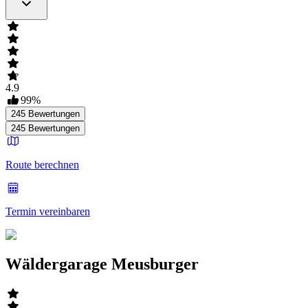
4.9
99
%
245
Bewertungen
245
Bewertungen
Route berechnen
Termin vereinbaren
Wäldergarage Meusburger