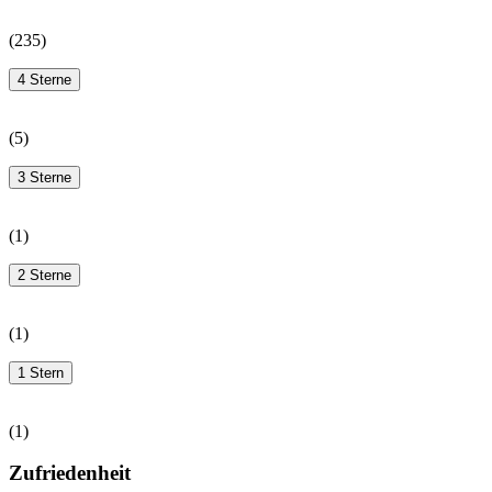
(
235
)
4 Sterne
(
5
)
3 Sterne
(
1
)
2 Sterne
(
1
)
1 Stern
(
1
)
Zufriedenheit