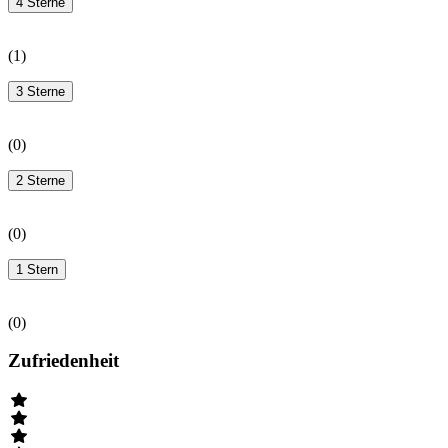
4 Sterne
(
1
)
3 Sterne
(
0
)
2 Sterne
(
0
)
1 Stern
(
0
)
Zufriedenheit