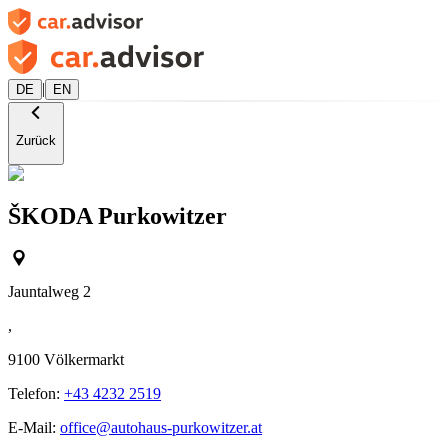
|
DE
EN
Zurück
ŠKODA Purkowitzer
Jauntalweg 2
,
9100
Völkermarkt
Telefon:
+43 4232 2519
E-Mail:
office@autohaus-purkowitzer.at