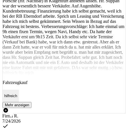
Porsche (Hr. Nachbar) in Klagenfurt anbieten lassen. Hr. Suppan
war der wesentlich bessere Verkäufer. Auf Augenhöhe.
Kundenbetreuung: Finanzierung habe ich selbst gemacht, weil ich
bei der RB Eberndorf arbeite. Sprich um Leasing und Versicherung
habe ich mich selbst gekümmert. Sein Wissen in Bezug auf das
Fahrzeug ist bestens. Verbesserungsvorschläge: Ich hatte einmal um
9h einen fixen Termin, wegen Navi, Handy etc. Da hatte der
Verkäufer erst um 9h15 Zeit. Da ich selbst sehr viele Termine
(Verkauf bei Bank) habe, war ich dann etw. gestresst. Aber als er
dann Zeit hatte, war er voll für mich da u. hat mir alles erklärt. Ich
wurde aber beim Empfang nett begrüßt u. man hat mir zugesichert,
dass Hr. Suppan gleich Zeit hat. Probefahrt: sehr gut. Ich hatt noch
nie ein Automatik und nie ein E Auto und deshalb ist der Verkäufer
eine kurze Fahrt mit mir mit gefahren. DAs war sehr mutig ;-) bzw.
hilfreich für mich
Fahrzeugkauf
hilfreich
Mehr anzeigen
Firma R.
7/24/2026