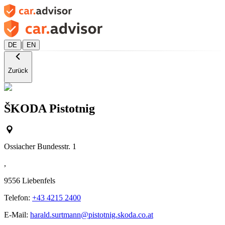
|
DE
EN
Zurück
ŠKODA Pistotnig
Ossiacher Bundesstr. 1
,
9556
Liebenfels
Telefon:
+43 4215 2400
E-Mail:
harald.surtmann@pistotnig.skoda.co.at