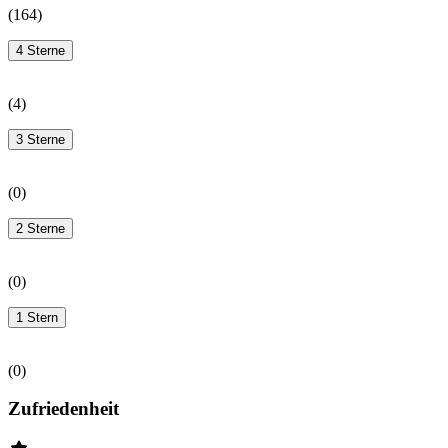
(
164
)
4 Sterne
(
4
)
3 Sterne
(
0
)
2 Sterne
(
0
)
1 Stern
(
0
)
Zufriedenheit