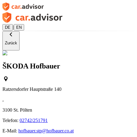
|
DE
EN
Zurück
ŠKODA Hofbauer
Ratzersdorfer Hauptstraße 140
,
3100
St. Pölten
Telefon:
02742/251791
E-Mail:
hofbauer.stp@hofbauer.co.at