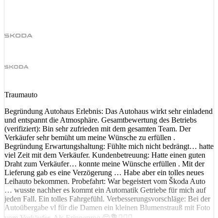
Traumauto
Begründung Autohaus Erlebnis: Das Autohaus wirkt sehr einladend
und entspannt die Atmosphäre. Gesamtbewertung des Betriebs
(verifiziert): Bin sehr zufrieden mit dem gesamten Team. Der
Verkäufer sehr bemüht um meine Wünsche zu erfüllen .
Begründung Erwartungshaltung: Fühlte mich nicht bedrängt… hatte
viel Zeit mit dem Verkäufer. Kundenbetreuung: Hatte einen guten
Draht zum Verkäufer… konnte meine Wünsche erfüllen . Mit der
Lieferung gab es eine Verzögerung … Habe aber ein tolles neues
Leihauto bekommen. Probefahrt: War begeistert vom Škoda Auto
… wusste nachher es kommt ein Automatik Getriebe für mich auf
jeden Fall. Ein tolles Fahrgefühl. Verbesserungsvorschläge: Bei der
Autoübergabe vl für die Damen ein kleinen Blumenstrauß mit Foto
vom Verkäufer. Als Erinnerung 😊💐🙋🏻‍♀️