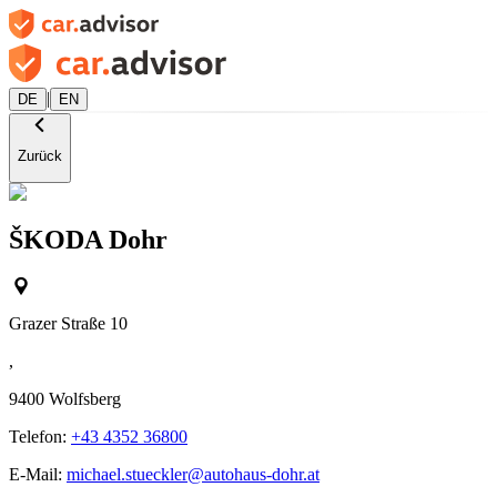
|
DE
EN
Zurück
ŠKODA Dohr
Grazer Straße 10
,
9400
Wolfsberg
Telefon:
+43 4352 36800
E-Mail:
michael.stueckler@autohaus-dohr.at