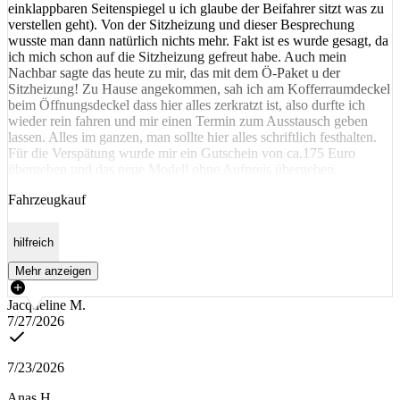
einklappbaren Seitenspiegel u ich glaube der Beifahrer sitzt was zu
verstellen geht). Von der Sitzheizung und dieser Besprechung
wusste man dann natürlich nichts mehr. Fakt ist es wurde gesagt, da
ich mich schon auf die Sitzheizung gefreut habe. Auch mein
Nachbar sagte das heute zu mir, das mit dem Ö-Paket u der
Sitzheizung! Zu Hause angekommen, sah ich am Kofferraumdeckel
beim Öffnungsdeckel dass hier alles zerkratzt ist, also durfte ich
wieder rein fahren und mir einen Termin zum Ausstausch geben
lassen. Alles im ganzen, man sollte hier alles schriftlich festhalten.
Für die Verspätung wurde mir ein Gutschein von ca.175 Euro
übergeben und das neue Modell ohne Aufpreis übergeben.
Fahrzeugkauf
hilfreich
Mehr anzeigen
Jacqueline M.
7/27/2026
7/23/2026
Anas H.