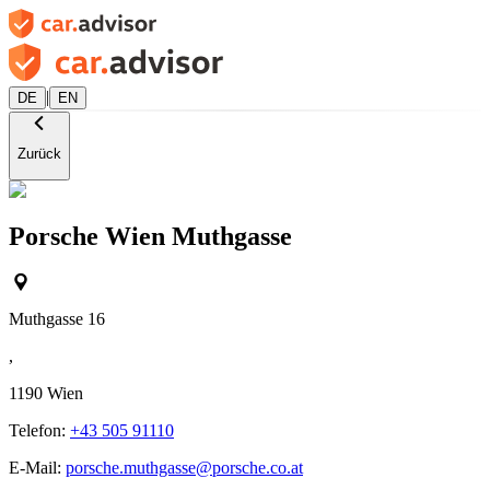
|
DE
EN
Zurück
Porsche Wien Muthgasse
Muthgasse 16
,
1190
Wien
Telefon:
+43 505 91110
E-Mail:
porsche.muthgasse@porsche.co.at