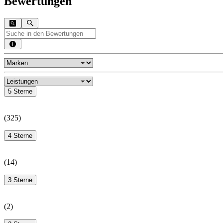
Bewertungen
5 Sterne
(
325
)
4 Sterne
(
14
)
3 Sterne
(
2
)