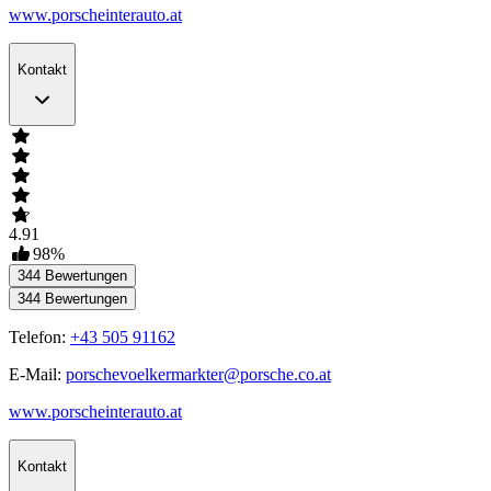
www.porscheinterauto.at
Kontakt
4.91
98
%
344
Bewertungen
344
Bewertungen
Telefon:
+43 505 91162
E-Mail:
porschevoelkermarkter@porsche.co.at
www.porscheinterauto.at
Kontakt