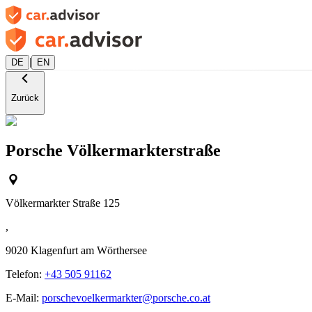
|
DE
EN
Zurück
Porsche Völkermarkterstraße
Völkermarkter Straße 125
,
9020
Klagenfurt am Wörthersee
Telefon:
+43 505 91162
E-Mail:
porschevoelkermarkter@porsche.co.at