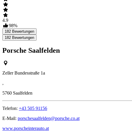
4.9
98
%
182
Bewertungen
182
Bewertungen
Porsche Saalfelden
Zeller Bundesstraße 1a
,
5760
Saalfelden
Telefon:
+43 505 91156
E-Mail:
porschesaalfelden@porsche.co.at
www.porscheinterauto.at