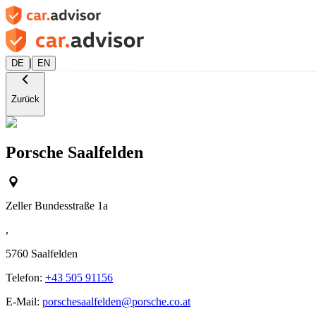
|
DE
EN
Zurück
Porsche Saalfelden
Zeller Bundesstraße 1a
,
5760
Saalfelden
Telefon:
+43 505 91156
E-Mail:
porschesaalfelden@porsche.co.at