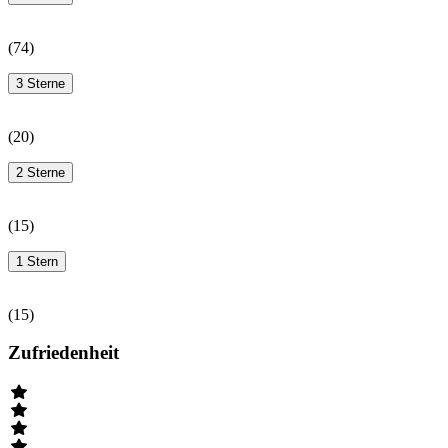
(
74
)
3 Sterne
(
20
)
2 Sterne
(
15
)
1 Stern
(
15
)
Zufriedenheit