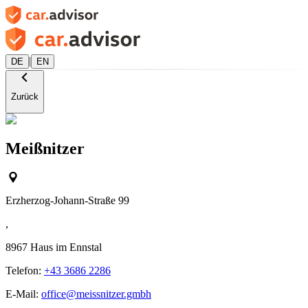
|
DE
EN
Zurück
Meißnitzer
Erzherzog-Johann-Straße 99
,
8967
Haus im Ennstal
Telefon:
+43 3686 2286
E-Mail:
office@meissnitzer.gmbh