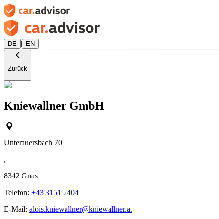
|
DE
EN
Zurück
Kniewallner GmbH
Unterauersbach 70
,
8342
Gnas
Telefon:
+43 3151 2404
E-Mail:
alois.kniewallner@kniewallner.at