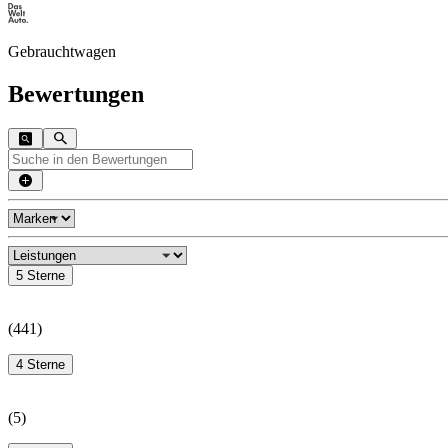
Gebrauchtwagen
Bewertungen
5 Sterne
(
441
)
4 Sterne
(
5
)