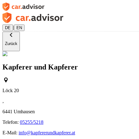
|
DE
EN
Zurück
Kapferer und Kapferer
Löck 20
,
6441
Umhausen
Telefon:
05255/5218
E-Mail:
info@kapfererundkapferer.at