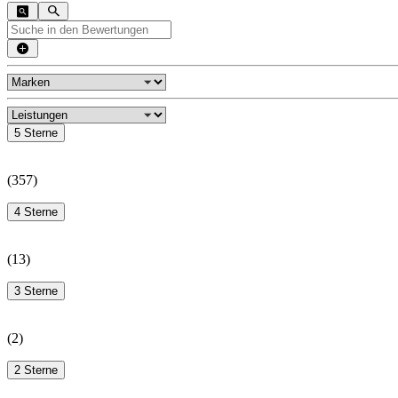
5 Sterne
(
357
)
4 Sterne
(
13
)
3 Sterne
(
2
)
2 Sterne