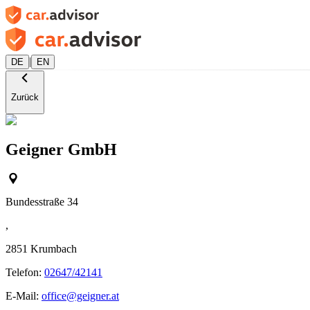
|
DE
EN
Zurück
Geigner GmbH
Bundesstraße 34
,
2851
Krumbach
Telefon:
02647/42141
E-Mail:
office@geigner.at