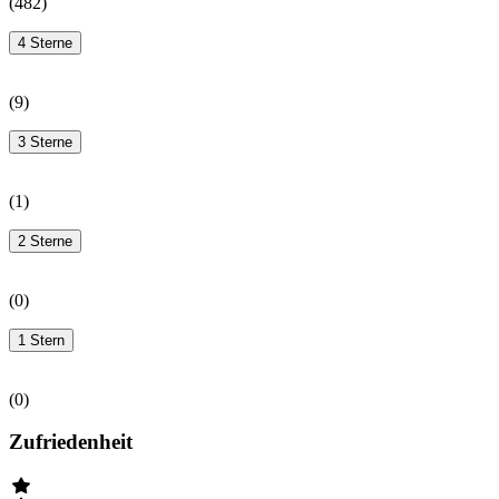
(
482
)
4 Sterne
(
9
)
3 Sterne
(
1
)
2 Sterne
(
0
)
1 Stern
(
0
)
Zufriedenheit