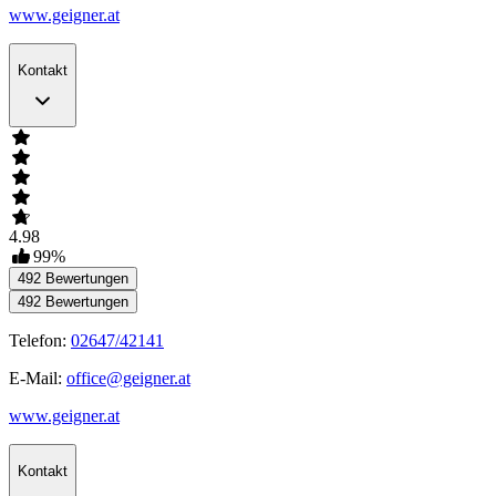
www.geigner.at
Kontakt
4.98
99
%
492
Bewertungen
492
Bewertungen
Telefon:
02647/42141
E-Mail:
office@geigner.at
www.geigner.at
Kontakt