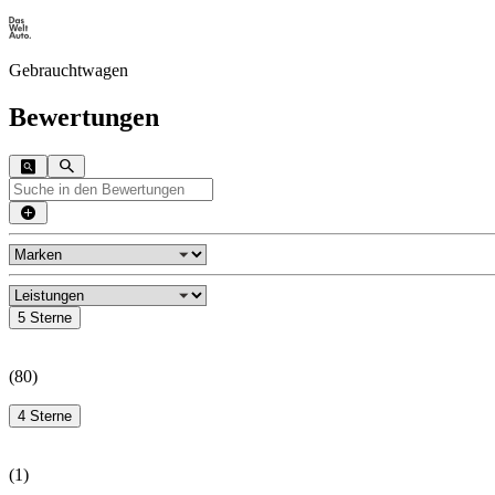
Gebrauchtwagen
Bewertungen
5 Sterne
(
80
)
4 Sterne
(
1
)