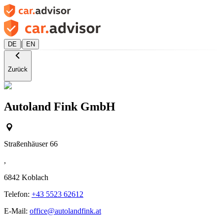
|
DE
EN
Zurück
Autoland Fink GmbH
Straßenhäuser 66
,
6842
Koblach
Telefon:
+43 5523 62612
E-Mail:
office@autolandfink.at