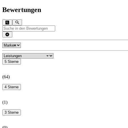
Bewertungen
5 Sterne
(
64
)
4 Sterne
(
1
)
3 Sterne
(
0
)