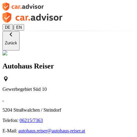
|
DE
EN
Zurück
Autohaus Reiser
Gewerbegebiet Süd 10
,
5204
Straßwalchen / Steindorf
Telefon:
06215/7363
E-Mail:
autohaus.reiser@autohaus-reiser.at