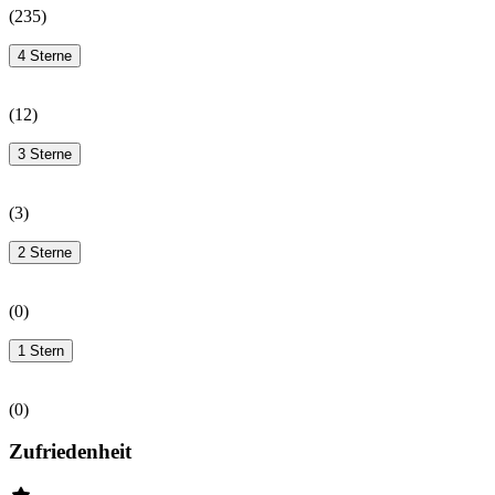
(
235
)
4 Sterne
(
12
)
3 Sterne
(
3
)
2 Sterne
(
0
)
1 Stern
(
0
)
Zufriedenheit