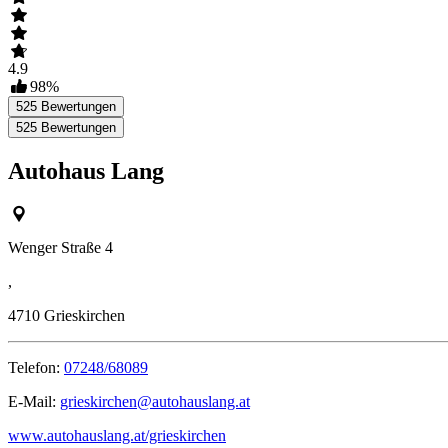
4.9
98
%
525
Bewertungen
525
Bewertungen
Autohaus Lang
Wenger Straße 4
,
4710
Grieskirchen
Telefon:
07248/68089
E-Mail:
grieskirchen@autohauslang.at
www.autohauslang.at/grieskirchen