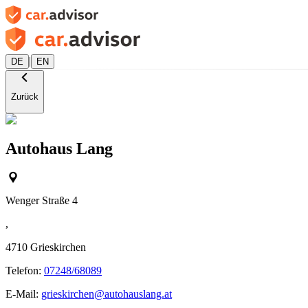
|
DE
EN
Zurück
Autohaus Lang
Wenger Straße 4
,
4710
Grieskirchen
Telefon:
07248/68089
E-Mail:
grieskirchen@autohauslang.at