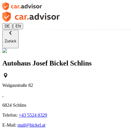
|
DE
EN
Zurück
Autohaus Josef Bickel Schlins
Walgaustraße 82
,
6824
Schlins
Telefon:
+43 5524 8329
E-Mail:
mail@bickel.at