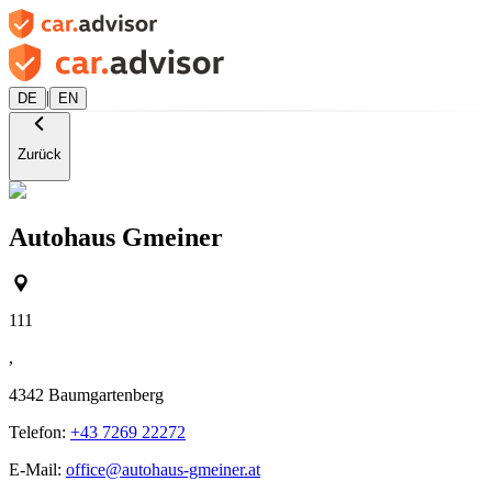
|
DE
EN
Zurück
Autohaus Gmeiner
111
,
4342
Baumgartenberg
Telefon:
+43 7269 22272
E-Mail:
office@autohaus-gmeiner.at