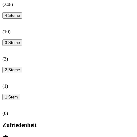
(
246
)
4 Sterne
(
10
)
3 Sterne
(
3
)
2 Sterne
(
1
)
1 Stern
(
0
)
Zufriedenheit