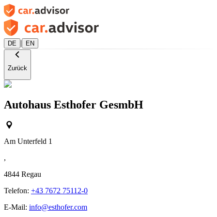
|
DE
EN
Zurück
Autohaus Esthofer GesmbH
Am Unterfeld 1
,
4844
Regau
Telefon:
+43 7672 75112-0
E-Mail:
info@esthofer.com