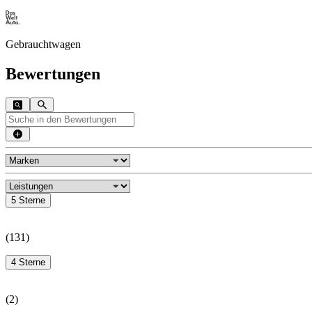
Gebrauchtwagen
Bewertungen
5 Sterne
(
131
)
4 Sterne
(
2
)