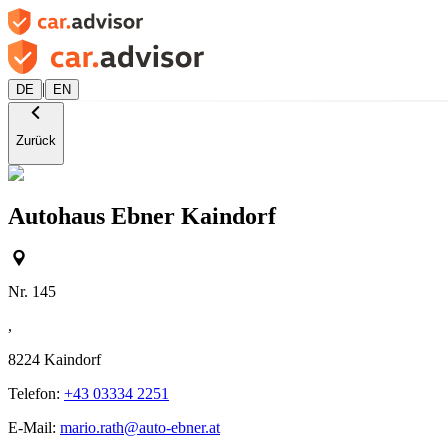
|
DE
EN
Zurück
Autohaus Ebner Kaindorf
Nr. 145
,
8224
Kaindorf
Telefon:
+43 03334 2251
E-Mail:
mario.rath@auto-ebner.at