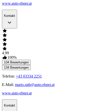
www.auto-ebner.at
Kontakt
4.99
100
%
134
Bewertungen
134
Bewertungen
Telefon:
+43 03334 2251
E-Mail:
mario.rath@auto-ebner.at
www.auto-ebner.at
Kontakt