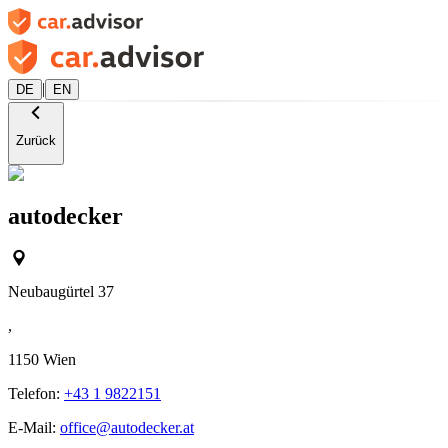
|
DE
EN
Zurück
autodecker
Neubaugürtel 37
,
1150
Wien
Telefon:
+43 1 9822151
E-Mail:
office@autodecker.at