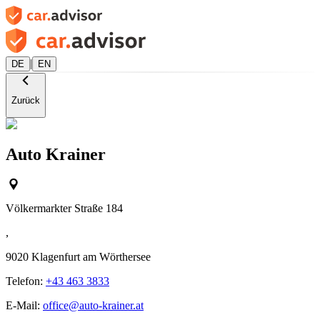
|
DE
EN
Zurück
Auto Krainer
Völkermarkter Straße 184
,
9020
Klagenfurt am Wörthersee
Telefon:
+43 463 3833
E-Mail:
office@auto-krainer.at