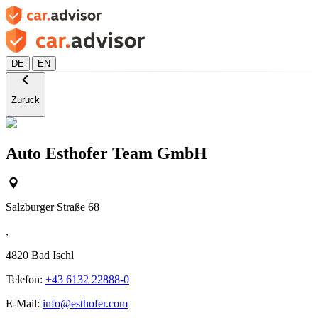
|
DE
EN
Zurück
Auto Esthofer Team GmbH
Salzburger Straße 68
,
4820
Bad Ischl
Telefon:
+43 6132 22888-0
E-Mail:
info@esthofer.com