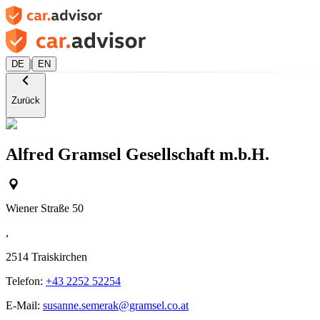
|
DE
EN
Zurück
Alfred Gramsel Gesellschaft m.b.H.
Wiener Straße 50
,
2514
Traiskirchen
Telefon:
+43 2252 52254
E-Mail:
susanne.semerak@gramsel.co.at